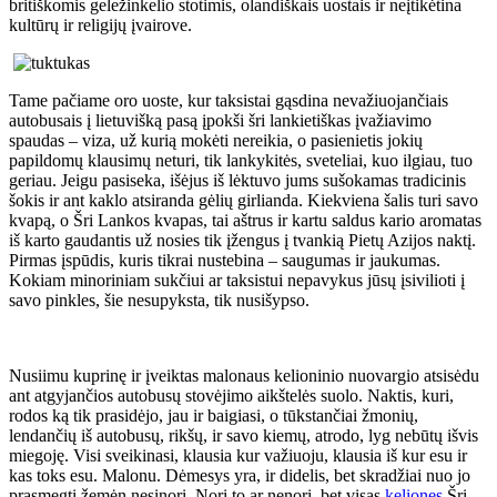
britiškomis geležinkelio stotimis, olandiškais uostais ir neįtikėtina
kultūrų ir religijų įvairove.
Tame pačiame oro uoste, kur taksistai gąsdina nevažiuojančiais
autobusais į lietuvišką pasą įpokši šri lankietiškas įvažiavimo
spaudas – viza, už kurią mokėti nereikia, o pasienietis jokių
papildomų klausimų neturi, tik lankykitės, sveteliai, kuo ilgiau, tuo
geriau. Jeigu pasiseka, išėjus iš lėktuvo jums sušokamas tradicinis
šokis ir ant kaklo atsiranda gėlių girlianda. Kiekviena šalis turi savo
kvapą, o Šri Lankos kvapas, tai aštrus ir kartu saldus kario aromatas
iš karto gaudantis už nosies tik įžengus į tvankią Pietų Azijos naktį.
Pirmas įspūdis, kuris tikrai nustebina – saugumas ir jaukumas.
Kokiam minoriniam sukčiui ar taksistui nepavykus jūsų įsivilioti į
savo pinkles, šie nesupyksta, tik nusišypso.
Nusiimu kuprinę ir įveiktas malonaus kelioninio nuovargio atsisėdu
ant atgyjančios autobusų stovėjimo aikštelės suolo. Naktis, kuri,
rodos ką tik prasidėjo, jau ir baigiasi, o tūkstančiai žmonių,
lendančių iš autobusų, rikšų, ir savo kiemų, atrodo, lyg nebūtų išvis
miegoję. Visi sveikinasi, klausia kur važiuoju, klausia iš kur esu ir
kas toks esu. Malonu. Dėmesys yra, ir didelis, bet skradžiai nuo jo
prasmegti žemėn nesinori. Nori to ar nenori, bet visas
keliones
Šri