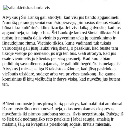
Atvykus į Šri Lanką gali atrodyti, kad visi jus bando apgaudinėti.
Nors šią paranoją seniai esu išsioperavęs, pirmosios dienos visada
būna tikra kultūrinė aklimatizacija. Jei visą laiką galvosite, kad jus
apgaudinėja, tai taip ir bus. Šri Lankoje lankosi šimtai tūkstančiai
turistų ir nemaža dalis vietinio gyvenimo teka jų patenkinimo ir
išnaudojimo ritmu. Vietinio rikšos, kurie vadinami tuk tukais
vairuotojas gali jūsų laukti visą dieną, o pasakius, kad būsite tam
tikroje vietoje po mėnesio, jis irgi ten bus. Gali atrodyti, kad jūs
esate vienintelis jo klientas per visą pusmetį. Kad kuo labiau
padidintų savo dienos pajamas, jie gali būti begėdiškais melagiais.
Atvykus į miestą staiga iš taksisto sužinote, kad jūsų pasirinktas
viešbutis užsidarė, sudegė arba yra privisęs tarakonų. Jie gauna
komisinius iš kitų viešbučių ir darys viską, kad nuvežtų jus būtent
ten.
Būtent oro uoste jums pirmą kartą pasakys, kad naktiniai autobusai
iš oro uosto šiuo metu nevažinėja, o tas nemokamas ekspresas,
nuvežantis iki pirmos autobusų stoties, išvis neegzistuoja. Pabėgę iš
to šiek tiek nedraugiško rato pateksite į labai saugią, smalsią ir
malonią šalį, su kvapniais prieskonių sodais, tirštais miestais,