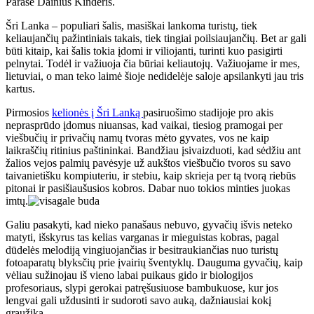
Parašė Dainius Kinderis.
Šri Lanka – populiari šalis, masiškai lankoma turistų, tiek
keliaujančių pažintiniais takais, tiek tingiai poilsiaujančių. Bet ar gali
būti kitaip, kai šalis tokia įdomi ir viliojanti, turinti kuo pasigirti
pelnytai. Todėl ir važiuoja čia būriai keliautojų. Važiuojame ir mes,
lietuviai, o man teko laimė šioje nedidelėje saloje apsilankyti jau tris
kartus.
Pirmosios
kelionės į Šri Lanką
pasiruošimo stadijoje pro akis
neprasprūdo įdomus niuansas, kad vaikai, tiesiog pramogai per
viešbučių ir privačių namų tvoras mėto gyvates, vos ne kaip
laikraščių ritinius paštininkai. Bandžiau įsivaizduoti, kad sėdžiu ant
žalios vejos palmių pavėsyje už aukštos viešbučio tvoros su savo
taivanietišku kompiuteriu, ir stebiu, kaip skrieja per tą tvorą riebūs
pitonai ir pasišiaušusios kobros. Dabar nuo tokios minties juokas
imtų.
Galiu pasakyti, kad nieko panašaus nebuvo, gyvačių išvis neteko
matyti, išskyrus tas kelias varganas ir mieguistas kobras, pagal
dūdelės melodiją vingiuojančias ir besitraukiančias nuo turistų
fotoaparatų blyksčių prie įvairių šventyklų. Dauguma gyvačių, kaip
vėliau sužinojau iš vieno labai puikaus gido ir biologijos
profesoriaus, slypi gerokai patręšusiuose bambukuose, kur jos
lengvai gali uždusinti ir sudoroti savo auką, dažniausiai kokį
graužiką.