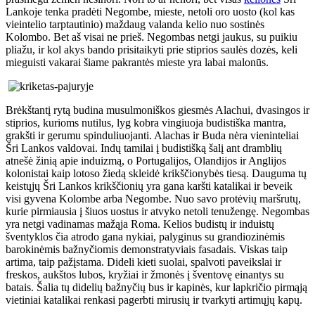
Lankoje tenka pradėti Negombe, mieste, netoli oro uosto (kol kas
vieintelio tarptautinio) maždaug valanda kelio nuo sostinės
Kolombo. Bet aš visai ne prieš. Negombas netgi jaukus, su puikiu
pliažu, ir kol akys bando prisitaikyti prie stiprios saulės dozės, keli
mieguisti vakarai šiame pakrantės mieste yra labai malonūs.
Brėkštantį rytą budina musulmoniškos giesmės Alachui, dvasingos ir
stiprios, kurioms nutilus, lyg kobra vingiuoja budistiška mantra,
grakšti ir gerumu spinduliuojanti. Alachas ir Buda nėra vieninteliai
Šri Lankos valdovai. Indų tamilai į budistišką šalį ant dramblių
atnešė žinią apie induizmą, o Portugalijos, Olandijos ir Anglijos
kolonistai kaip lotoso žiedą skleidė krikščionybės tiesą. Dauguma tų
keistųjų Šri Lankos krikščionių yra gana karšti katalikai ir beveik
visi gyvena Kolombe arba Negombe. Nuo savo protėvių maršrutų,
kurie pirmiausia į šiuos uostus ir atvyko netoli tenužengę. Negombas
yra netgi vadinamas mažąja Roma. Kelios budistų ir induistų
šventyklos čia atrodo gana nykiai, palyginus su grandiozinėmis
barokinėmis bažnyčiomis demonstratyviais fasadais. Viskas taip
artima, taip pažįstama. Dideli kieti suolai, spalvoti paveikslai ir
freskos, aukštos lubos, kryžiai ir žmonės į šventovę einantys su
batais. Šalia tų didelių bažnyčių bus ir kapinės, kur lapkričio pirmąją
vietiniai katalikai renkasi pagerbti mirusių ir tvarkyti artimųjų kapų.