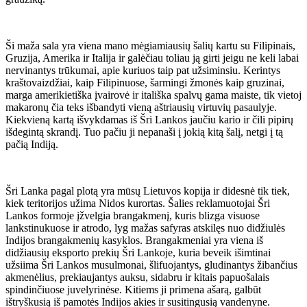
Ši maža sala yra viena mano mėgiamiausių šalių kartu su Filipinais,
Gruzija, Amerika ir Italija ir galėčiau toliau ją girti jeigu ne keli labai
nervinantys trūkumai, apie kuriuos taip pat užsiminsiu. Kerintys
kraštovaizdžiai, kaip Filipinuose, šarmingi žmonės kaip gruzinai,
marga amerikietiška įvairovė ir itališka spalvų gama maiste, tik vietoj
makaronų čia teks išbandyti vieną aštriausių virtuvių pasaulyje.
Kiekvieną kartą išvykdamas iš Šri Lankos jaučiu kario ir čili pipirų
išdegintą skrandį. Tuo pačiu ji nepanaši į jokią kitą šalį, netgi į tą
pačią Indiją.
Šri Lanka pagal plotą yra mūsų Lietuvos kopija ir didesnė tik tiek,
kiek teritorijos užima Nidos kurortas. Šalies reklamuotojai Šri
Lankos formoje įžvelgia brangakmenį, kuris blizga visuose
lankstinukuose ir atrodo, lyg mažas safyras atskilęs nuo didžiulės
Indijos brangakmenių kasyklos. Brangakmeniai yra viena iš
didžiausių eksporto prekių Šri Lankoje, kuria beveik išimtinai
užsiima Šri Lankos musulmonai, šlifuojantys, gludinantys žibančius
akmenėlius, prekiaujantys auksu, sidabru ir kitais papuošalais
spindinčiuose juvelyrinėse. Kitiems ji primena ašarą, galbūt
ištryškusią iš pamotės Indijos akies ir susitingusią vandenyne.