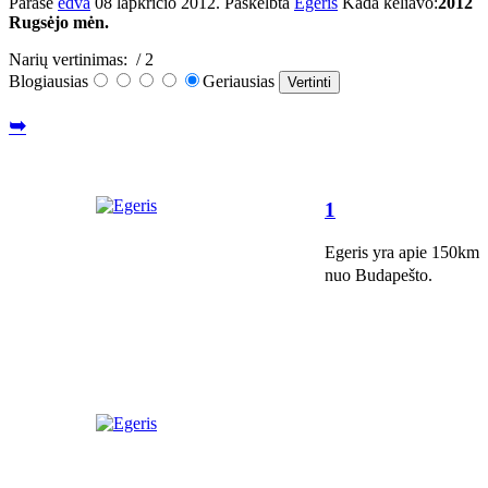
Parašė
edva
08 lapkričio 2012
. Paskelbta
Egeris
Kada keliavo:
2012
Rugsėjo mėn.
Narių vertinimas:
/ 2
Blogiausias
Geriausias
➥
1
Egeris yra apie 150km
nuo Budapešto.