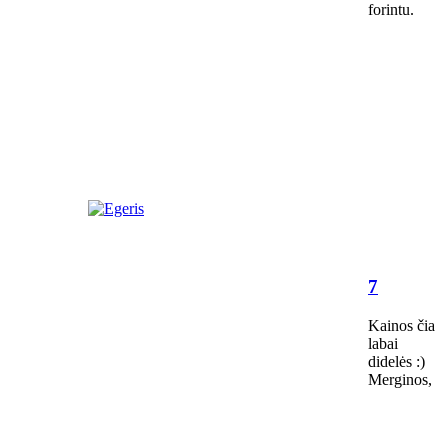
forintu.
7
Kainos čia
labai
didelės :)
Merginos,