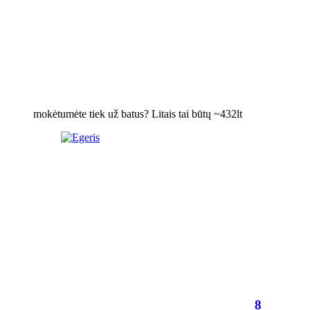
mokėtumėte tiek už batus? Litais tai būtų ~432lt
8