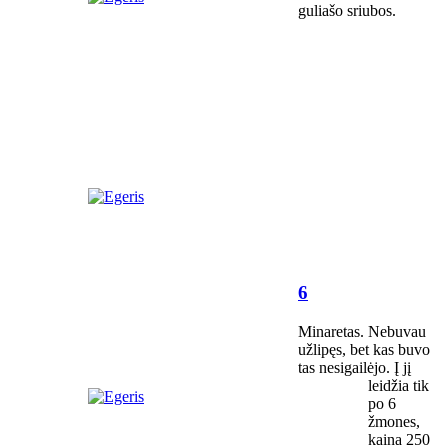
guliašo sriubos.
6
Minaretas. Nebuvau
užlipęs, bet kas buvo
tas nesigailėjo. Į jį
leidžia tik
po 6
žmones,
kaina 250