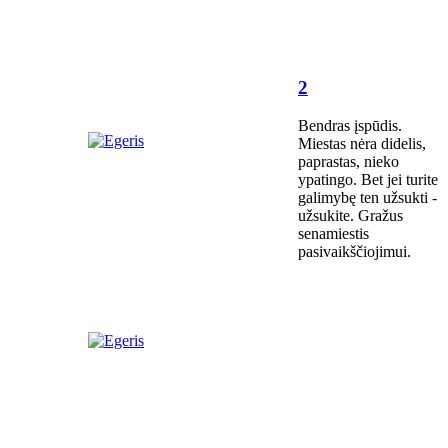
2
Bendras įspūdis.
Miestas nėra didelis,
paprastas, nieko
ypatingo. Bet jei turite
galimybę ten užsukti -
užsukite. Gražus
senamiestis
pasivaikščiojimui.