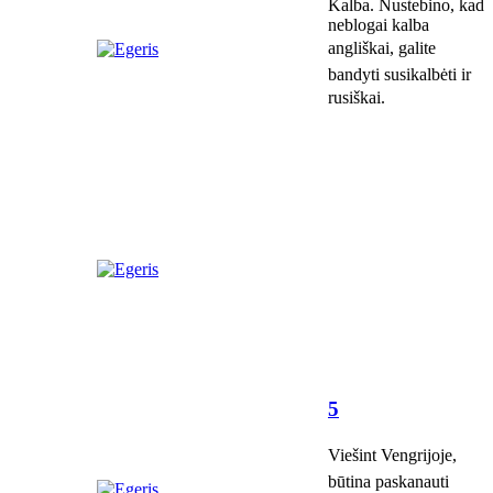
Kalba. Nustebino, kad
neblogai kalba
angliškai, galite
bandyti susikalbėti ir
rusiškai.
5
Viešint Vengrijoje,
būtina paskanauti