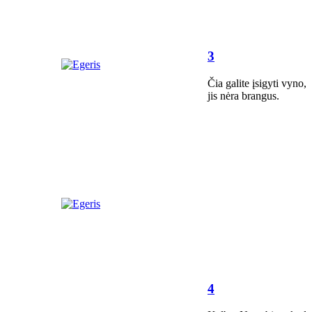
3
Čia galite įsigyti vyno,
jis nėra brangus.
4