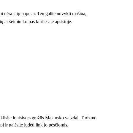
 nėra taip paprsta. Ten galite nuvykti mašina,
ų ar šeiminiko pas kuri esate apsistoję.
akilsite ir atsivers gražūs Makarsko vaizdai. Turizmo
ir galėsite judėti link jo pėsčiomis.