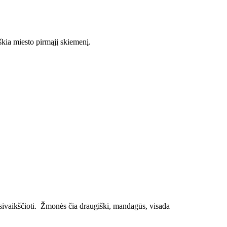
škia miesto pirmąjį skiemenį.
sivaikščioti. Žmonės čia draugiški, mandagūs, visada