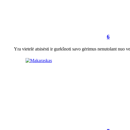
6
Yra vietelė atsisėsti ir gurkšnoti savo gėrimus nenutolant nuo v