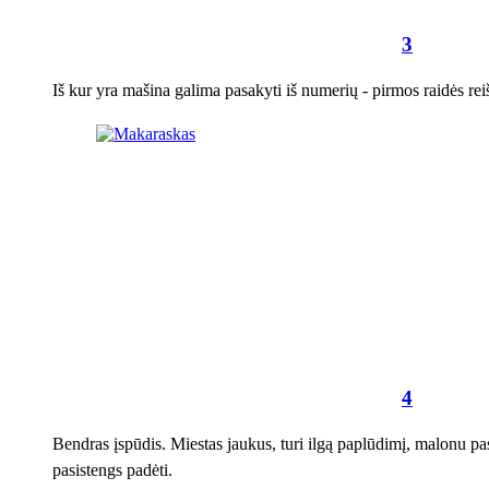
3
Iš kur yra mašina galima pasakyti iš numerių - pirmos raidės rei
4
Bendras įspūdis. Miestas jaukus, turi ilgą paplūdimį, malonu pa
pasistengs padėti.