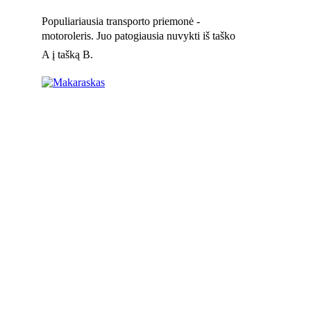
Populiariausia transporto priemonė -
motoroleris. Juo patogiausia nuvykti iš taško
A į tašką B.