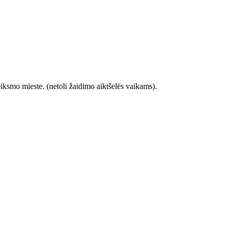
eiksmo mieste. (netoli žaidimo aiktšelės vaikams).