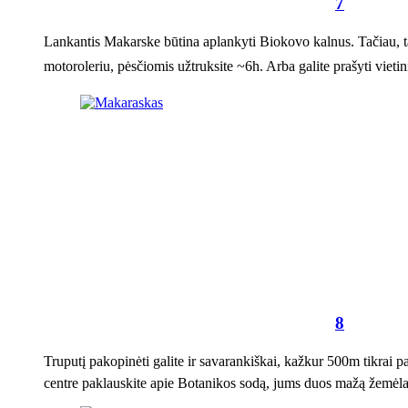
7
Lankantis Makarske būtina aplankyti Biokovo kalnus. Tačiau, tai
motoroleriu, pėsčiomis užtruksite ~6h. Arba galite prašyti vietini
8
Truputį pakopinėti galite ir savarankiškai, kažkur 500m tikrai p
centre paklauskite apie Botanikos sodą, jums duos mažą žemėlapį 