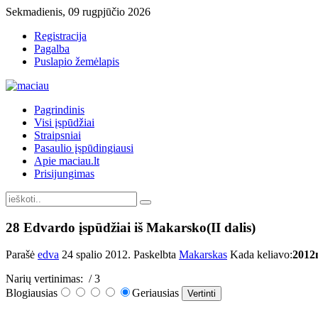
Sekmadienis, 09 rugpjūčio 2026
Registracija
Pagalba
Puslapio žemėlapis
Pagrindinis
Visi įspūdžiai
Straipsniai
Pasaulio įspūdingiausi
Apie maciau.lt
Prisijungimas
28 Edvardo įspūdžiai iš Makarsko(II dalis)
Parašė
edva
24 spalio 2012
. Paskelbta
Makarskas
Kada keliavo:
2012
Narių vertinimas:
/ 3
Blogiausias
Geriausias