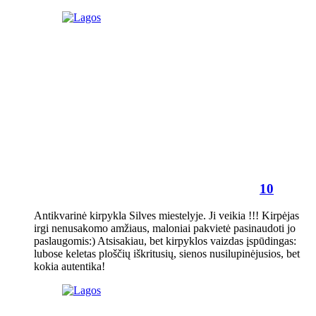
10
Antikvarinė kirpykla Silves miestelyje. Ji veikia !!! Kirpėjas
irgi nenusakomo amžiaus, maloniai pakvietė pasinaudoti jo
paslaugomis:) Atsisakiau, bet kirpyklos vaizdas įspūdingas:
lubose keletas ploščių iškritusių, sienos nusilupinėjusios, bet
kokia autentika!