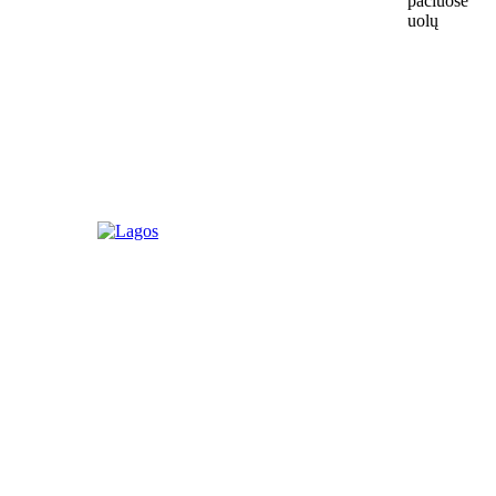
pačiuose
uolų