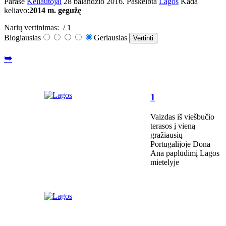
Parašė
Keliautojai
28 balandžio 2016
. Paskelbta
Lagos
Kada
keliavo:
2014 m. gegužę
Narių vertinimas:
/ 1
Blogiausias
Geriausias
➥
1
Vaizdas iš viešbučio
terasos į vieną
gražiausių
Portugalijoje Dona
Ana paplūdimį Lagos
mietelyje