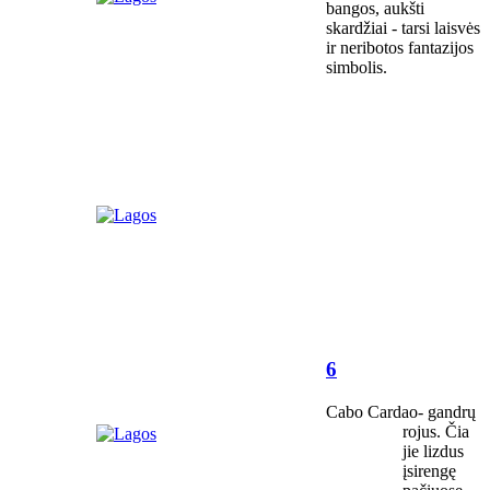
bangos, aukšti
skardžiai - tarsi laisvės
ir neribotos fantazijos
simbolis.
6
Cabo Cardao- gandrų
rojus. Čia
jie lizdus
įsirengę