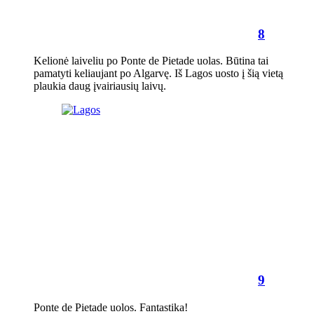
8
Kelionė laiveliu po Ponte de Pietade uolas. Būtina tai
pamatyti keliaujant po Algarvę. Iš Lagos uosto į šią vietą
plaukia daug įvairiausių laivų.
9
Ponte de Pietade uolos. Fantastika!