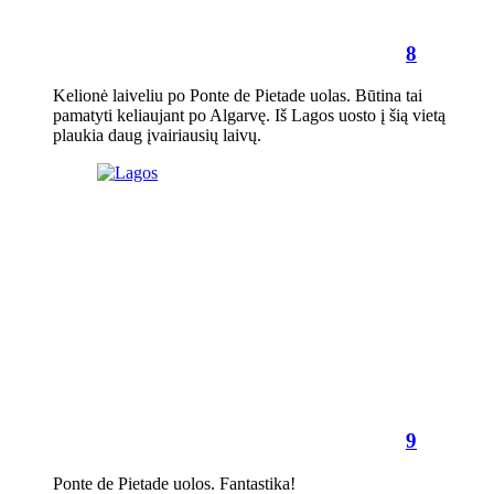
8
Kelionė laiveliu po Ponte de Pietade uolas. Būtina tai
pamatyti keliaujant po Algarvę. Iš Lagos uosto į šią vietą
plaukia daug įvairiausių laivų.
9
Ponte de Pietade uolos. Fantastika!