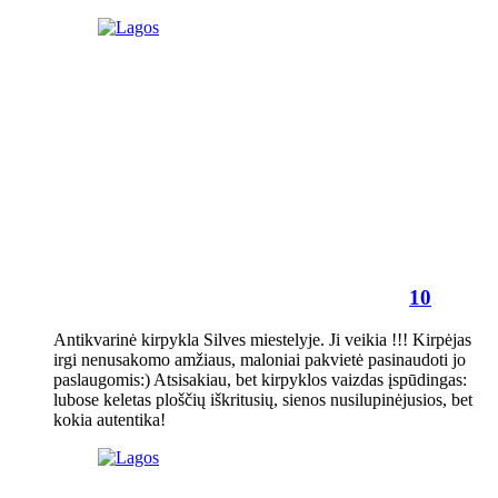
10
Antikvarinė kirpykla Silves miestelyje. Ji veikia !!! Kirpėjas
irgi nenusakomo amžiaus, maloniai pakvietė pasinaudoti jo
paslaugomis:) Atsisakiau, bet kirpyklos vaizdas įspūdingas:
lubose keletas ploščių iškritusių, sienos nusilupinėjusios, bet
kokia autentika!