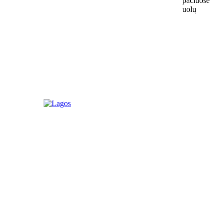
pačiuose
uolų