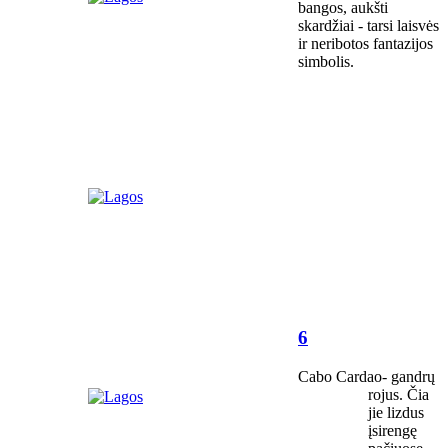
bangos, aukšti
skardžiai - tarsi laisvės
ir neribotos fantazijos
simbolis.
6
Cabo Cardao- gandrų
rojus. Čia
jie lizdus
įsirengę