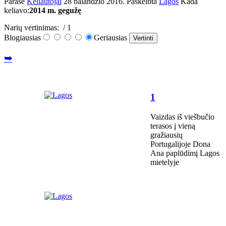
Parašė
Keliautojai
28 balandžio 2016
. Paskelbta
Lagos
Kada
keliavo:
2014 m. gegužę
Narių vertinimas:
/ 1
Blogiausias
Geriausias
➥
1
Vaizdas iš viešbučio
terasos į vieną
gražiausių
Portugalijoje Dona
Ana paplūdimį Lagos
mietelyje